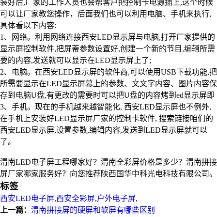
装好后,厂家的工作人员也会帮客户把控制卡电源插上,这个时候
可以让厂家教您操作，后面我们也可以利用电脑、手机来执行,
具体看以下内容:
1、网络。利用网络连接西安LED显示屏与电脑,打开厂家提供的
显示屏控制软件,把屏蒂参数设置好,创建一个新的节目,编辑所需
要的内容,发送就可以显示在LED显示屏上了;
2、电脑。在西安LED显示屏的软件商,可以使用USB下载功能,把
所需要显示在LED显示屏幕上的参数、文文字内容、图片内容保
存到电脑U盘,有更改的需要时可以把U盘的内容烤到ed显示屏即
3、手机。现在的手机越来越智能化, 西安LED显示屏也不例外,
在手机上安装好LED显示屏厂家的控制卡软件, 搜索链接咱们的
西安LED显示屏,设置参数,编辑内容,发送到LED显示屏就可以
了。
渭南LED电子屏工程哪家好？渭南全彩屏价格是多少？渭南拼接
屏厂家哪家服务好？向您推荐陕西国华中科光电科技有限公司。
标签
西安LED电子屏
,
西安全彩屏
,
户外电子屏
,
上一篇：
渭南拼接屏的硬屏和软屏有哪些区别