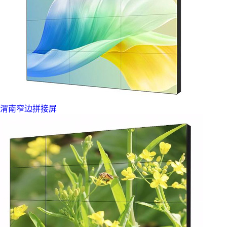
渭南窄边拼接屏