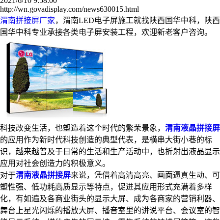
2021/6/10 9:58:00
http://wn.govadisplay.com/news630015.html
渭南拼接屏厂家
，渭南LED电子屏施工就找陕西国华中科，陕西
国华中科专业承接各类电子屏安装工程，欢迎新老客户咨询。
科技改变生活，也塑造着这个时代的繁荣景象，
渭南液晶拼接屏
的应用作为新时代科技创造的典型代表，是横串大街小巷的标
识，越来越普及于日常的生活和生产活动中，也折射出液晶显示
应用对社会创造力的积极意义。
对于
渭南液晶拼接屏
来说，凭借着高清高亮、画面逼真生动、可
塑性强、低功耗高质显示等特点，促进其应用形式充满着多样
化，有如遍及各商业街头的显示大屏、成为各商家的营销利器、
舞台上星光闪烁的播放大屏、播音室里的讲说平台、会议室的智