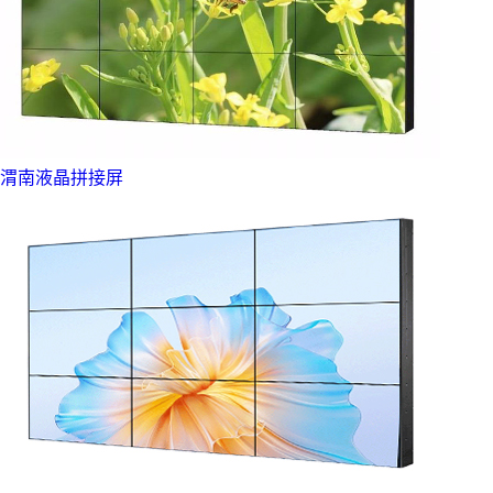
渭南液晶拼接屏