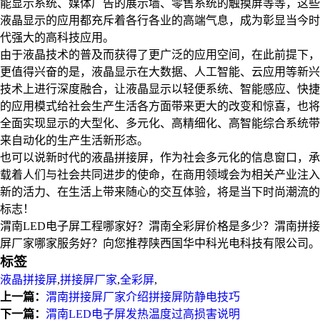
能显示系统、媒体广告的展示墙、零售系统的触摸屏等等，这些
液晶显示的应用都充斥着各行各业的高端气息，成为彰显当今时
代强大的高科技应用。
由于液晶技术的普及而获得了更广泛的应用空间，在此前提下，
更值得兴奋的是，液晶显示在大数据、人工智能、云应用等新兴
技术上进行深度融合，让液晶显示以轻便系统、智能感应、快捷
的应用模式给社会生产生活各方面带来更大的改变和惊喜，也将
全面实现显示的大型化、多元化、高精细化、高智能综合系统带
来自动化的生产生活新形态。
也可以说新时代的液晶拼接屏，作为社会多元化的信息窗口，承
载着人们与社会共同进步的使命，在商用领域会为相关产业注入
新的活力、在生活上带来随心的交互体验，将是当下时尚潮流的
标志！
渭南LED电子屏工程哪家好？渭南全彩屏价格是多少？渭南拼接
屏厂家哪家服务好？向您推荐陕西国华中科光电科技有限公司。
标签
液晶拼接屏
,
拼接屏厂家
,
全彩屏
,
上一篇：
渭南拼接屏厂家介绍拼接屏防静电技巧
下一篇：
渭南LED电子屏发热温度过高损害说明