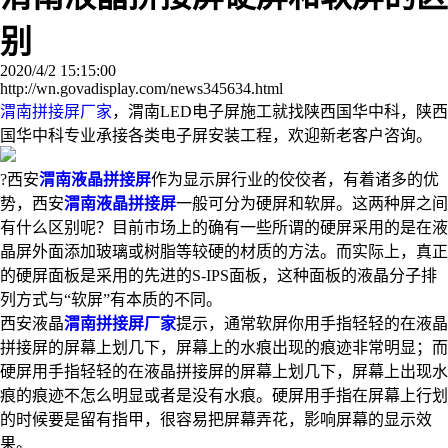
别
2020/4/2 15:15:00
http://wn.govadisplay.com/news345634.html
渭南拼接屏厂家
，渭南LED电子屏施工就找陕西国华中科，陕西
国华中科专业承接各类电子屏安装工程，欢迎新老客户咨询。
?西安
渭南液晶拼接屏
作为显示屏行业的佼佼者，有着诸多的优
势，西安
渭南液晶拼接屏
一般可分为硬屏和软屏。这两种屏之间
有什么区别呢？目前市场上的确有一些所谓的硬屏采用的是在液
晶屏外面添加玻璃或树脂等较硬的材质的方法。而实际上，真正
的硬屏面板是采用的先进的S-IPS面板，这种面板的液晶分子排
列方式与“软屏”有本质的不同。
西安液晶
渭南拼接屏厂家
提示，通常软屏你用手指轻轻的在液晶
拼接屏的屏幕上划几下，屏幕上的水痕出现的痕迹非常明显；而
硬屏用手指轻轻的在液晶拼接屏的屏幕上划几下，屏幕上出现水
痕的痕迹不怎么明显或者是没有水痕。硬屏用手指在屏幕上行划
的时候要是留有指甲，很容易把屏幕弄花，影响屏幕的显示效
果。