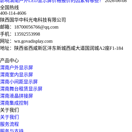
影响渭南户外LED显示屏价格报价的因素有哪些？
2026-06-08
全国热线
400-114-4606
陕西国华中科光电科技有限公司
邮箱：
18700056766@qq.com
手机：
13592553998
网址：
wn.govadisplay.com
地址：陕西省西咸新区沣东新城西咸大道国润城A2座F1-184
产品中心
渭南户外显示屏
渭南室内显示屏
渭南小间距显示屏
渭南舞台租赁显示屏
渭南液晶拼接屏
渭南集成控制
关于我们
关于我们
服务流程
服务与支持