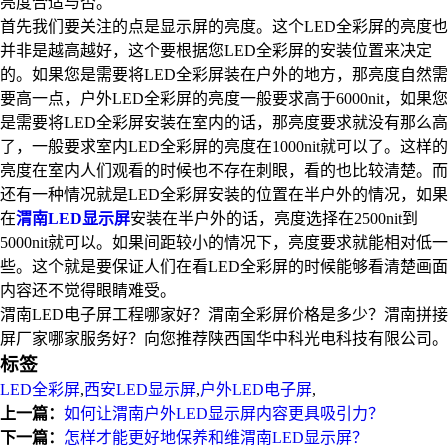
亮度合适与否。
首先我们要关注的点是显示屏的亮度。这个LED全彩屏的亮度也
并非是越高越好，这个要根据您LED全彩屏的安装位置来决定
的。如果您是需要将LED全彩屏装在户外的地方，那亮度自然需
要高一点，户外LED全彩屏的亮度一般要求高于6000nit，如果您
是需要将LED全彩屏安装在室内的话，那亮度要求就没有那么高
了，一般要求室内LED全彩屏的亮度在1000nit就可以了。这样的
亮度在室内人们观看的时候也不存在刺眼，看的也比较清楚。而
还有一种情况就是LED全彩屏安装的位置在半户外的情况，如果
在
渭南LED显示屏
安装在半户外的话，亮度选择在2500nit到
5000nit就可以。如果间距较小的情况下，亮度要求就能相对低一
些。这个就是要保证人们在看LED全彩屏的时候能够看清楚画面
内容还不觉得眼睛难受。
渭南LED电子屏工程哪家好？渭南全彩屏价格是多少？渭南拼接
屏厂家哪家服务好？向您推荐陕西国华中科光电科技有限公司。
标签
LED全彩屏
,
西安LED显示屏
,
户外LED电子屏
,
上一篇：
如何让渭南户外LED显示屏内容更具吸引力？​
下一篇：
怎样才能更好地保养和维渭南LED显示屏？